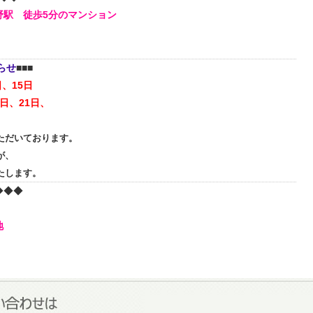
野駅 徒歩5分のマンション
らせ
■■■
、15
日
0日、
21日、
ただいております。
が、
たします。
◆◆◆
地
。
らせ
■■■
18日、19
日