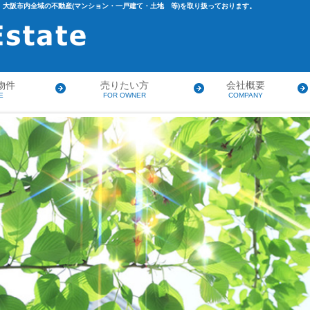
大阪市内全域の不動産(マンション・一戸建て・土地 等)を取り扱っております。
物件
売りたい方
会社概要
E
FOR OWNER
COMPANY