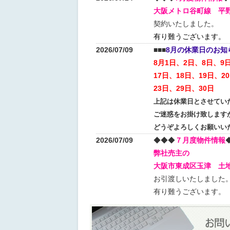
大阪メトロ谷町線 平
契約いたしました。
有り難うございます。
2026/07/09
■■■
8月の休業日のお知
8月1
日、2日、8日、9日
17日、18日、19日、2
23日、29日、30日
上記は休業日とさせてい
ご迷惑をお掛け致します
どうぞよろしくお願いい
2026/07/09
◆◆◆
７月度物件情報
弊社売主の
大阪市東成区玉津 土
お引渡しいたしました
有り難うございます。
2026/06/28
■■■
7月の休業日のお知
7月4
日、11日、12日、