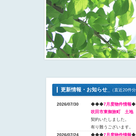
更新情報・お知らせ_
（直近20件
2026/07/30
◆◆◆
7月度物件情報
◆
吹田市東御旅町 土地
契約いたしました。
有り難うございます。
2026/07/24
◆◆◆
7月度物件情報
◆