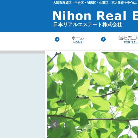
大阪市東成区・中央区・城東区・生野区・東大阪市を中心に、
日本リアルエステート株式会社
ホーム
当社売主
HOME
FOR SAL